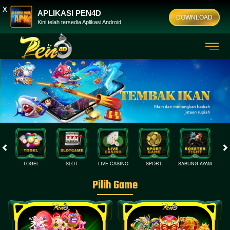
x
APLIKASI PEN4D
DOWNLOAD
Kini telah tersedia Aplikasi Android
TOGEL
SLOT
LIVE CASINO
SPORT
SABUNG AYAM
TEM
Pilih Game