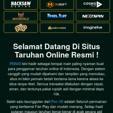
Selamat Datang Di Situs
Taruhan Online Resmi !
PEN4D
kini hadir sebagai tempat main paling nyaman buat
para penggemar taruhan online di Indonesia. Dengan sistem
canggih yang mudah dipahami dan tampilan yang memukau,
situs ini bikin pemain betah berlama-lama karena akses ke
situs tanpa ribet. Semua transaksi dilakukan dengan cepat,
aman, dan tentunya pakai rupiah asli dengan minimal depo
10k.
Salah satu keunggulan dari
Pen 4D
adalah Seluruh permainan
yang berlisensi Fair Play dan mudah menang. Setiap hasil
putaran maupun taruhan benar-benar di acak secara asli