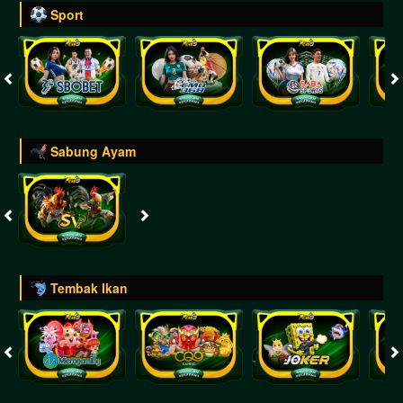
Sport
Sabung Ayam
Tembak Ikan