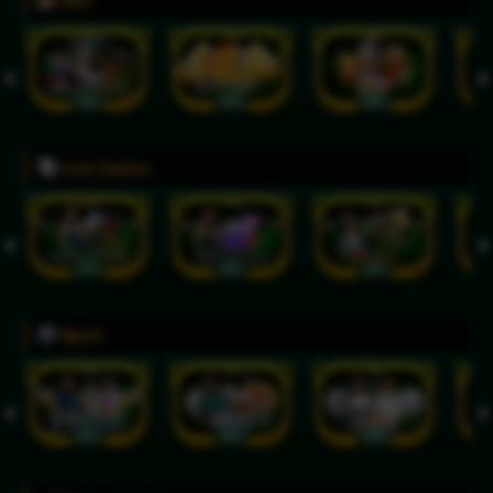
Slot
Live Casino
Sport