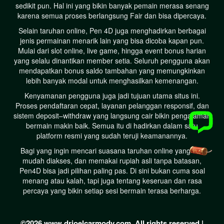
sedikit pun. Hal ini yang bikin banyak pemain merasa senang
karena semua proses berlangsung Fair dan bisa dipercaya.
Selain taruhan online, Pen 4D juga menghadirkan berbagai
jenis permainan menarik lain yang bisa dicoba kapan pun.
Mulai dari slot online, live game, hingga event bonus harian
yang selalu dinantikan member setia. Seluruh pengguna akan
mendapatkan bonus saldo tambahan yang memungkinkan
lebih banyak modal untuk menghasilkan kemenangan.
Kenyamanan pengguna juga jadi tujuan utama situs ini.
Proses pendaftaran cepat, layanan pelanggan responsif, dan
sistem deposit–withdraw yang langsung cair bikin pengalaman
bermain makin baik. Semua itu di hadirkan dalam satu
platform resmi yang sudah teruji keamanannya.
Bagi yang ingin mencari suasana taruhan online yang fair,
mudah diakses, dan memakai rupiah asli tanpa batasan,
Pen4D bisa jadi pilihan paling pas. Di sini bukan cuma soal
menang atau kalah, tapi juga tentang keseruan dan rasa
percaya yang bikin setiap sesi bermain terasa berharga.
©2026 www.drjoelcarmody.com. All rights reserved |