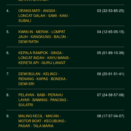
4.
ORANG MATI - ANGSA -
03 (32-53-85-25)
LONCAT GALAH - SAWI - KAKI -
SUBALI
5.
KWAN IN - MERAK - LOMPAT
04 (12-65-05-15)
JAUH - KANGKUNG - BALON -
DEWI RATIH
6.
KEPALA RAMPOK - SINGA -
05 (01-89-10-39)
LONCAT INDAH - KAYU MANIS -
KERETA API - GURU LANGIT
7.
DEWI BULAN - KELINCI -
06 (20-91-51-41)
RENANG - KAPAS - BONEKA -
DEWI SRI
8.
PELAYAN - BABI - PERAHU
07 (24-58-57-08)
LAYAR - BAWANG - PANCING -
SULATRI
9.
MALING KECIL - MACAN -
08 (17-57-04-07)
MOTOR BOAT - KECUBUNG -
PASAR - TALA MARIA