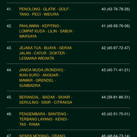
41.
PENOLONG - GLATIK - GOLF -
40 (43-76-78-26)
TANG - PECI - WIDURA
42.
PAHLAWAN - KEPITING -
41 (49-56-76-06)
LOMPAT KUDA - LILIN - SABUK -
WARSAYA
43.
JEJAKA TUA - BUAYA - GERAK
42 (45-97-72-47)
JALAN - CATUR - DOKTER -
LESMANA WIDAKTA
44.
JANDA MUDA (RONDHO) -
43 (40-71-41-21)
IKAN SURO - ANGGAR -
MAWAR - GRENDEL -
SUMBADRA
45.
BERANDAL - BADAK - SKIAIR -
44 (39-81-86-31)
SERULING - SISIR - CITRAKSA
46.
PENGEMBARA - BANTENG -
45 (42-51-75-01)
TERBANG LAYANG - KENDI -
TAS - RAMA
47.
NENEK MOYANG - ORANG
46 (48-64-73-14)