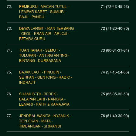
72.
PEMBURU - MACAN TUTUL -
71 (72-43-45-93)
LEMPAR KARET - SUMUR -
BAJU - PANDU
73.
DEWA LANGIT - IKAN TERBANG
72 (71-20-40-70)
- OKOL - KRAN AIR - ARLOJI -
BETARA GURU
74.
TUAN TANAH - SEMUT -
73 (80-34-31-84)
TULUPAN - ANTING ANTING -
BINTANG - DURSASANA
75.
BAJAK LAUT - PINGUIN -
74 (57-16-24-66)
SETIPAN - GENTONG - RADIO -
INDRAJIT
76.
SUAMI ISTRI - BEBEK -
75 (85-35-32-53)
BALAPAN LARI - NANGKA -
LEMARI - RATIH & KAMAJAYA
77.
JENDRAL WANITA - NYAMUK -
76 (81-40-30-90)
TEPLEKAN - MATA -
TIMBANGAN - SRIKANDI