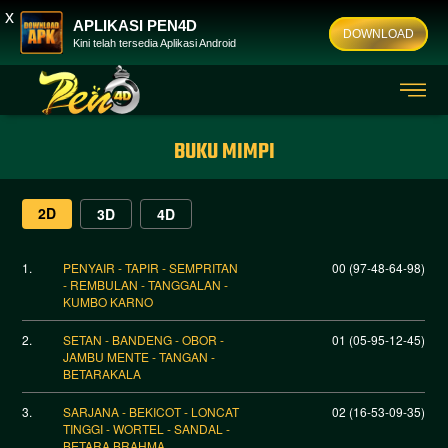
x
APLIKASI PEN4D
DOWNLOAD
Kini telah tersedia Aplikasi Android
BUKU MIMPI
2D
3D
4D
1.
PENYAIR - TAPIR - SEMPRITAN
00 (97-48-64-98)
- REMBULAN - TANGGALAN -
KUMBO KARNO
2.
SETAN - BANDENG - OBOR -
01 (05-95-12-45)
JAMBU MENTE - TANGAN -
BETARAKALA
3.
SARJANA - BEKICOT - LONCAT
02 (16-53-09-35)
TINGGI - WORTEL - SANDAL -
BETARA BRAHMA