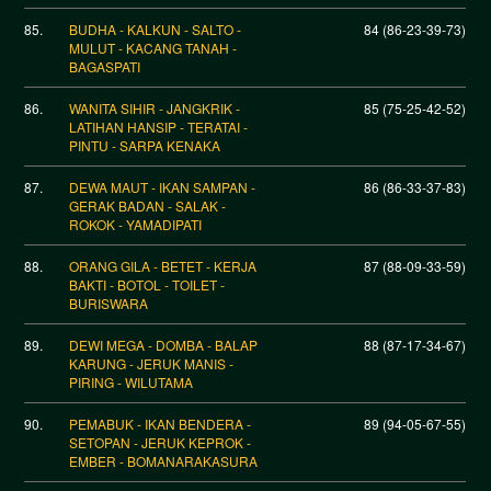
85.
BUDHA - KALKUN - SALTO -
84 (86-23-39-73)
MULUT - KACANG TANAH -
BAGASPATI
86.
WANITA SIHIR - JANGKRIK -
85 (75-25-42-52)
LATIHAN HANSIP - TERATAI -
PINTU - SARPA KENAKA
87.
DEWA MAUT - IKAN SAMPAN -
86 (86-33-37-83)
GERAK BADAN - SALAK -
ROKOK - YAMADIPATI
88.
ORANG GILA - BETET - KERJA
87 (88-09-33-59)
BAKTI - BOTOL - TOILET -
BURISWARA
89.
DEWI MEGA - DOMBA - BALAP
88 (87-17-34-67)
KARUNG - JERUK MANIS -
PIRING - WILUTAMA
90.
PEMABUK - IKAN BENDERA -
89 (94-05-67-55)
SETOPAN - JERUK KEPROK -
EMBER - BOMANARAKASURA