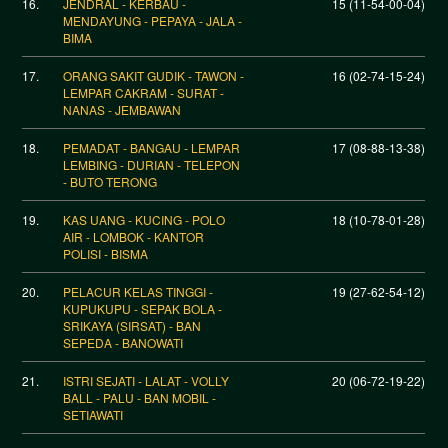
16.
JENDRAL - KERBAU -
15 (11-54-00-04)
MENDAYUNG - PEPAYA - JALA -
BIMA
17.
ORANG SAKIT GUDIK - TAWON -
16 (02-74-15-24)
LEMPAR CAKRAM - SURAT -
NANAS - JEMBAWAN
18.
PEMADAT - BANGAU - LEMPAR
17 (08-88-13-38)
LEMBING - DURIAN - TELEPON
- BUTO TERONG
19.
KAS UANG - KUCING - POLO
18 (10-78-01-28)
AIR - LOMBOK - KANTOR
POLISI - BISMA
20.
PELACUR KELAS TINGGI -
19 (27-62-54-12)
KUPUKUPU - SEPAK BOLA -
SRIKAYA (SIRSAT) - BAN
SEPEDA - BANOWATI
21.
ISTRI SEJATI - LALAT - VOLLY
20 (06-72-19-22)
BALL - PALU - BAN MOBIL -
SETIAWATI