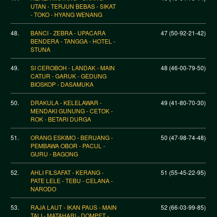
UTAN - TERJUN BEBAS - SIKAT
- TOKO - HYANG WENANG
48.
BANCI - ZEBRA - UPACARA
47 (50-92-21-42)
BENDERA - TANGGA - HOTEL -
STUNA
49.
SI CEROBOH - LANDAK - MAIN
48 (46-00-79-50)
CATUR - GARUK - GEDUNG
BIOSKOP - DASAMUKA
50.
DRAKULA - KELELAWAR -
49 (41-80-70-30)
MENDAKI GUNUNG - CETOK -
ROK - BETARI DURGA
51.
ORANG ESKIMO - BERUANG -
50 (47-98-74-48)
PEMBAWA OBOR - PACUL -
GURU - BAGONG
52.
AHLI FILSAFAT - KERANG -
51 (55-45-22-95)
PATE LELE - TEBU - CELANA -
NARODO
53.
RAJA LAUT - IKAN PAUS - MAIN
52 (66-03-99-85)
TALI - MATAHARI - DOMPET -