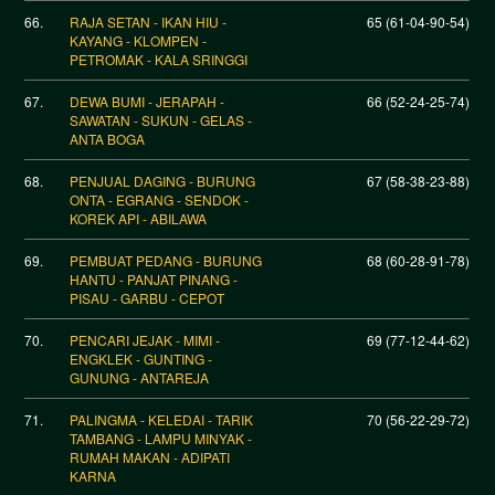
66.
RAJA SETAN - IKAN HIU -
65 (61-04-90-54)
KAYANG - KLOMPEN -
PETROMAK - KALA SRINGGI
67.
DEWA BUMI - JERAPAH -
66 (52-24-25-74)
SAWATAN - SUKUN - GELAS -
ANTA BOGA
68.
PENJUAL DAGING - BURUNG
67 (58-38-23-88)
ONTA - EGRANG - SENDOK -
KOREK API - ABILAWA
69.
PEMBUAT PEDANG - BURUNG
68 (60-28-91-78)
HANTU - PANJAT PINANG -
PISAU - GARBU - CEPOT
70.
PENCARI JEJAK - MIMI -
69 (77-12-44-62)
ENGKLEK - GUNTING -
GUNUNG - ANTAREJA
71.
PALINGMA - KELEDAI - TARIK
70 (56-22-29-72)
TAMBANG - LAMPU MINYAK -
RUMAH MAKAN - ADIPATI
KARNA