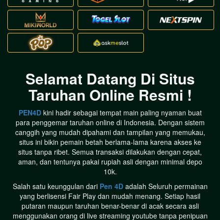
Selamat Datang Di Situs
Taruhan Online Resmi !
PEN4D
kini hadir sebagai tempat main paling nyaman buat
fj****cv
Telah Berhasil Melakukan Withdraw
para penggemar taruhan online di Indonesia. Dengan sistem
Rp 5.920.000,00
canggih yang mudah dipahami dan tampilan yang memukau,
situs ini bikin pemain betah berlama-lama karena akses ke
situs tanpa ribet. Semua transaksi dilakukan dengan cepat,
aman, dan tentunya pakai rupiah asli dengan minimal depo
10k.
Salah satu keunggulan dari
Pen 4D
adalah Seluruh permainan
yang berlisensi Fair Play dan mudah menang. Setiap hasil
putaran maupun taruhan benar-benar di acak secara asli
menggunakan orang di live streaming youtube tanpa penipuan