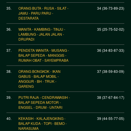
35.
ORANG BUTA - RUSA - SILAT -
34 (36-73-89-23)
JAMU - PARU PARU -
DESTARATA
36.
WANITA - KAMBING - TINJU -
35 (25-75-52-02)
LAMBUNG - JALAN JALAN -
DRUPADI
37.
PENDETA WANITA - MUSANG -
36 (34-83-87-33)
BALAP SEPEDA - MANGGIS -
RUMAH OBAT - SAYEMPRABA
38.
ORANG BONGKOK - IKAN
37 (38-59-83-09)
GABUS - BALAP MOBIL -
ANGGUR - BH - TRUK -
GARENG
39.
PUTRI RAJA - CENDRAWASIH -
38 (37-67-84-17)
BALAP SEPEDA MOTOR -
ENGSEL - DRUM - UNTARI
40.
KEKASIH - KALAJENGKING -
39 (44-55-77-05)
BALAP KUDA - TOPI - BEMO -
NARASUMA