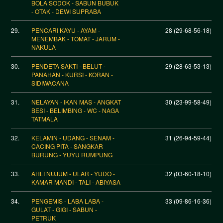
BOLA SODOK - SABUN BUBUK
- OTAK - DEWI SUPRABA
29.
PENCARI KAYU - AYAM -
28 (29-68-56-18)
MENEMBAK - TOMAT - JARUM -
NAKULA
30.
PENDETA SAKTI - BELUT -
29 (28-63-53-13)
PANAHAN - KURSI - KORAN -
SIDIWACANA
31.
NELAYAN - IKAN MAS - ANGKAT
30 (23-99-58-49)
BESI - BELIMBING - WC - NAGA
TATMALA
32.
KELAMIN - UDANG - SENAM -
31 (26-94-59-44)
CACING PITA - SANGKAR
BURUNG - YUYU RUMPUNG
33.
AHLI NUJUM - ULAR - YUDO -
32 (03-60-18-10)
KAMAR MANDI - TALI - ABIYASA
34.
PENGEMIS - LABA LABA -
33 (09-86-16-36)
GULAT - GIGI - SABUN -
PETRUK