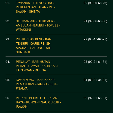
91.
TAWANAN - TRENGGILING -
90 (93-26-68-76)
PEREMPATAN JALAN - PIL -
SAWAH - SHINTA
92.
SILUMAN AIR - SERIGALA -
91 (99-06-66-56)
AMBULAN - BAMBU - TOPLES -
WITAKSINI
93.
PUTRI KIPAS BESI - IKAN
92 (95-47-62-97)
TENGIRI - GARIS FINISH -
APOKAT - SARUNG - SITI
SUNDARI
94.
PENJILAT - BABI HUTAN -
93 (90-21-61-71)
PERAHU LAYAR - KAOS KAKI -
LAPANGAN - DURNA
95.
KWAN KONG - IKAN KAKAP -
94 (89-31-36-81)
PEMANDIAN - JAMBU - PEN -
P.SALYA
96.
PETANI - PERKUTUT - JALAN
95 (92-01-65-51)
RAYA - KUNCI - PISAU CUKUR -
IRAWAN