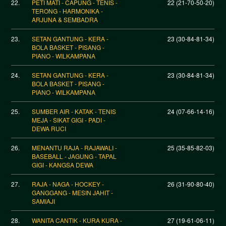
22.
PETI MATI - CAPUNG - TENIS -
22 (21-70-50-20)
TERONG - HARMONIKA -
ARJUNA & SEMBADRA
23.
SETAN GANTUNG - KERA -
23 (30-84-81-34)
BOLA BASKET - PISANG -
PIANO - WILKAMPANA
24.
SETAN GANTUNG - KERA -
23 (30-84-81-34)
BOLA BASKET - PISANG -
PIANO - WILKAMPANA
25.
SUMBER AIR - KATAK - TENIS
24 (07-66-14-16)
MEJA - SIKAT GIGI - PADI -
DEWA RUCI
26.
MENANTU RAJA - RAJAWALI -
25 (35-85-82-03)
BASEBALL - JAGUNG - TAPAL
GIGI - KANGSA DEWA
27.
RAJA - NAGA - HOCKEY -
26 (31-90-80-40)
GANGGANG - MESIN JAHIT -
SAMIAJI
28.
WANITA CANTIK - KURA KURA -
27 (19-61-06-11)