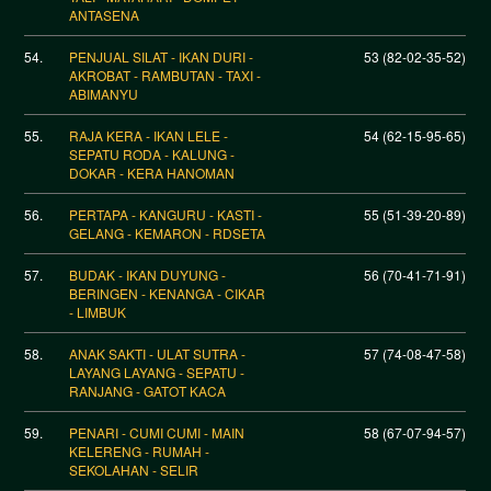
ANTASENA
54.
PENJUAL SILAT - IKAN DURI -
53 (82-02-35-52)
AKROBAT - RAMBUTAN - TAXI -
ABIMANYU
55.
RAJA KERA - IKAN LELE -
54 (62-15-95-65)
SEPATU RODA - KALUNG -
DOKAR - KERA HANOMAN
56.
PERTAPA - KANGURU - KASTI -
55 (51-39-20-89)
GELANG - KEMARON - RDSETA
57.
BUDAK - IKAN DUYUNG -
56 (70-41-71-91)
BERINGEN - KENANGA - CIKAR
- LIMBUK
58.
ANAK SAKTI - ULAT SUTRA -
57 (74-08-47-58)
LAYANG LAYANG - SEPATU -
RANJANG - GATOT KACA
59.
PENARI - CUMI CUMI - MAIN
58 (67-07-94-57)
KELERENG - RUMAH -
SEKOLAHAN - SELIR