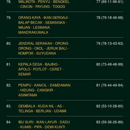
78.
WALIKOTA - PENYU - BENGKEL
77 (69-11-96-61)
- CINCIN - PAYUNG - TOGOG
79.
ORANG KAYA - IKAN GERGAJI -
78 (79-18-46-68)
BALAP BECAK - SEMANGKA -
WAJAN - LESMANA
MANDRAKUMALA
80.
JENDRAL SERAKAH - ORONG
79 (78-13-43-63)
ORONG - OKOL - JERUK BALI -
KOMPOR - SUYUDANA
81.
KEPALA DESA - BAJING -
80 (73-49-48-99)
APOLO - POTLOT - CERET -
SEMAR
82.
PENIPU - KANCIL - DAMDAMAN
81 (76-44-49-94)
- HIDUNG - CANGKIR -
ASWATAMA
83.
GEMBALA - KUDA NIL - AS -
82 (53-10-28-60)
TELINGA - BERLIAN - UDAWA
84.
IBU SURI - IKAN LAYUR - DADU
83 (59-36-26-86)
- KUMIS - PIPA - DEWI KUNTI